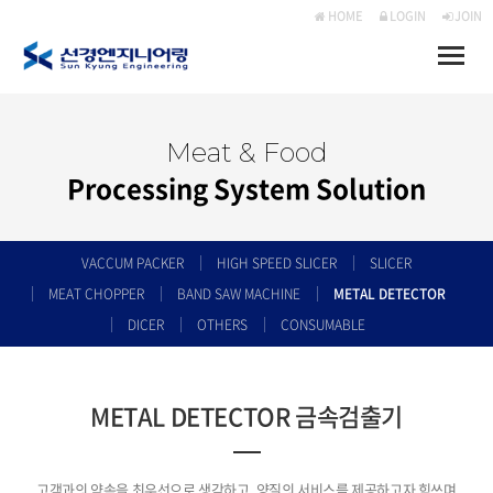
HOME
LOGIN
JOIN
Toggle
naviga
Meat & Food
Processing System Solution
VACCUM PACKER
HIGH SPEED SLICER
SLICER
MEAT CHOPPER
BAND SAW MACHINE
METAL DETECTOR
DICER
OTHERS
CONSUMABLE
METAL DETECTOR 금속검출기
고객과의 약속을 최우선으로 생각하고, 양질의 서비스를 제공하고자 힘쓰며