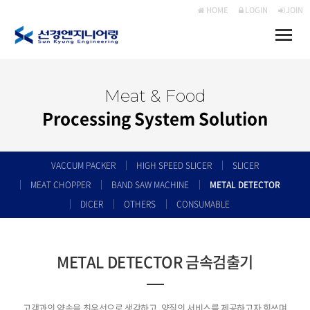
HOME
LOGIN
JOIN
Toggle
naviga
Meat & Food
Processing System Solution
VACCUM PACKER
HIGH SPEED SLICER
SLICER
MEAT CHOPPER
BAND SAW MACHINE
METAL DETECTOR
DICER
OTHERS
CONSUMABLE
METAL DETECTOR 금속검출기
고객과의 약속을 최우선으로 생각하고, 양질의 서비스를 제공하고자 힘쓰며