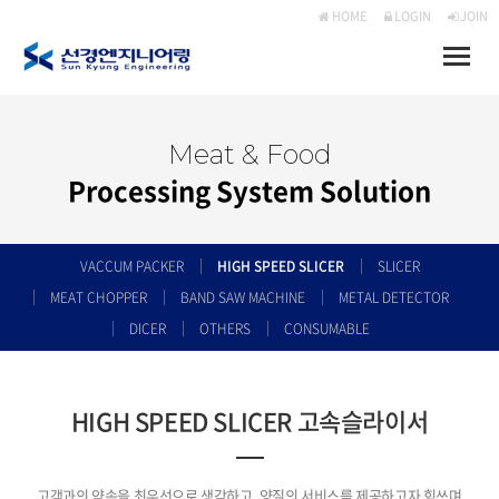
HOME
LOGIN
JOIN
Toggle
naviga
Meat & Food
Processing System Solution
VACCUM PACKER
HIGH SPEED SLICER
SLICER
MEAT CHOPPER
BAND SAW MACHINE
METAL DETECTOR
DICER
OTHERS
CONSUMABLE
HIGH SPEED SLICER 고속슬라이서
고객과의 약속을 최우선으로 생각하고, 양질의 서비스를 제공하고자 힘쓰며