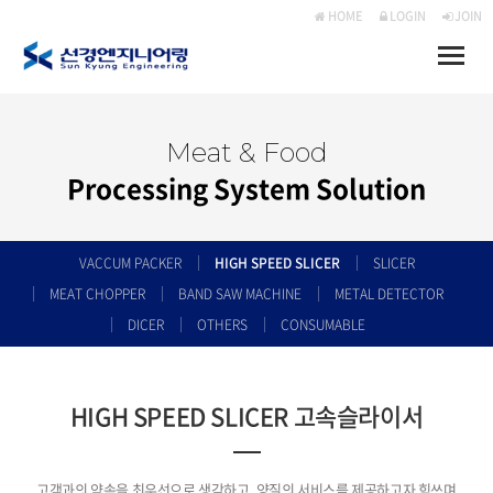
HOME
LOGIN
JOIN
Toggle
naviga
Meat & Food
Processing System Solution
VACCUM PACKER
HIGH SPEED SLICER
SLICER
MEAT CHOPPER
BAND SAW MACHINE
METAL DETECTOR
DICER
OTHERS
CONSUMABLE
HIGH SPEED SLICER 고속슬라이서
고객과의 약속을 최우선으로 생각하고, 양질의 서비스를 제공하고자 힘쓰며