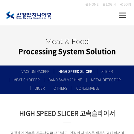
HOME
LOGIN
JOIN
Toggle
naviga
Meat & Food
Processing System Solution
VACCUM PACKER
HIGH SPEED SLICER
SLICER
MEAT CHOPPER
BAND SAW MACHINE
METAL DETECTOR
DICER
OTHERS
CONSUMABLE
HIGH SPEED SLICER 고속슬라이서
고객과의 약속을 최우선으로 생각하고, 양질의 서비스를 제공하고자 힘쓰며